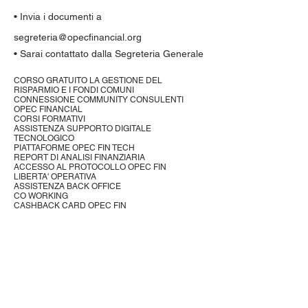
• Invia i documenti a
segreteria@opecfinancial.org
• Sarai contattato dalla Segreteria Generale
CORSO GRATUITO LA GESTIONE DEL
RISPARMIO E I FONDI COMUNI
CONNESSIONE COMMUNITY CONSULENTI
OPEC FINANCIAL
CORSI FORMATIVI
ASSISTENZA SUPPORTO DIGITALE
TECNOLOGICO
PIATTAFORME OPEC FIN TECH
REPORT DI ANALISI FINANZIARIA
ACCESSO AL PROTOCOLLO OPEC FIN
LIBERTA' OPERATIVA
ASSISTENZA BACK OFFICE
CO WORKING
CASHBACK CARD OPEC FIN
CONSULENTI
FINANZIARI
Iscriviti all'Associazione OPEC Financial per
avere accesso al Protocollo OPEC FIN