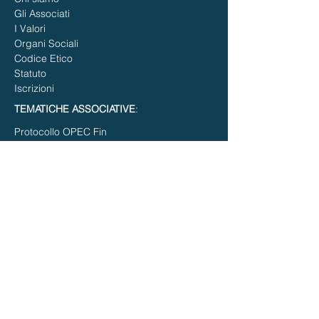
Gli Associati
I Valori
Organi Sociali
Codice Etico
Statuto
Iscrizioni
TEMATICHE ASSOCIATIVE
:
Protocollo OPEC Fin
Consulenza Finanziaria Indipendente
Consulenza Finanziaria Generica
Consulenza Finanziaria Aziendale
PIATTAFORME FIN TECH
APPROFONDIMENTI
:
Opec Financial Associazione
Il Ruolo Sociale di Opec
Privacy e Cookie