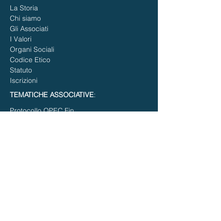
La Storia
Chi siamo
Gli Associati
I Valori
Organi Sociali
Codice Etico
Statuto
Iscrizioni
TEMATICHE ASSOCIATIVE
:
Protocollo OPEC Fin
Consulenza Finanziaria Indipendente
Consulenza Finanziaria Generica
Consulenza Finanziaria Aziendale
PIATTAFORME FIN TECH
APPROFONDIMENTI
:
Opec Financial Associazione
Il Ruolo Sociale di Opec