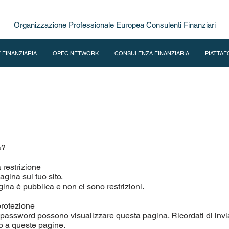
Organizzazione Professionale Europea Consulenti Finanziari
 FINANZIARIA
OPEC NETWORK
CONSULENZA FINANZIARIA
PIATTAF
a?
 restrizione
gina sul tuo sito.
gina è pubblica e non ci sono restrizioni.
protezione
password possono visualizzare questa pagina. Ricordati di inviar
 a queste pagine.