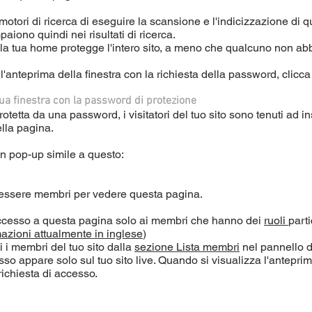
tori di ricerca di eseguire la scansione e l'indicizzazione di 
iono quindi nei risultati di ricerca.
la tua home protegge l'intero sito, a meno che qualcuno non abbi
'anteprima della finestra con la richiesta della password, clicc
tua finestra con la password di protezione
otetta da una password, i visitatori del tuo sito sono tenuti ad i
ella pagina.
un pop-up simile a questo:
no essere membri per vedere questa pagina.
'accesso a questa pagina solo ai membri che hanno dei
ruoli
part
mazioni attualmente in inglese
)
ti i membri del tuo sito dalla
sezione Lista membri
nel pannello di
esso appare solo sul tuo sito live. Quando si visualizza l'anteprim
 richiesta di accesso.