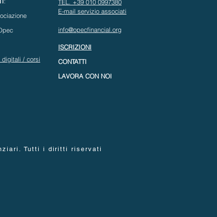
I
:
TEL. +39 010 0997380
E-mail servizio associati
ociazione
i
nfo@opecfinancial.org
 Opec
ISCRIZIONI
 digitali / corsi
CONTATTI
LAVORA CON NOI
i. Tutti i diritti riservati