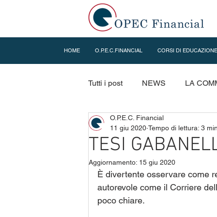
HOME
O.P.E.C.FINANCIAL
CORSI DI EDUCAZIONE
Tutti i post
NEWS
LA COM
O.P.E.C. Financial
EDUCAZIONE FINANZIARIA
11 giu 2020
Tempo di lettura: 3 mi
TESI GABANELL
Aggiornamento:
15 giu 2020
È divertente osservare come r
autorevole come il Corriere dell
poco chiare.