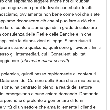
ro che sappiamo leggere anche noi di “dubbia 
 ringraziamo per il lodevole contributo. Infatti, 
onosciamo, ovviamente non bene come voi che siete 
sappiamo riconoscere ciò che si può fare e ciò che 
 far di conto e siamo quindi in grado di calcolare 
a consulenza delle Reti e delle Banche e in che 
plicate le disposizioni di legge. Siamo riusciti 
erà strano a qualcuno, quali sono gli evidenti limiti 
esso gli Intermediari, cui i Consulenti abilitati 
soggiacere (
ubi maior minor cessat!
).
polemica, quindi passo rapidamente ai contenuti.
u Dataroom del Corriere della Sera che a mio parere, 
sione, ha centrato in pieno la realtà del settore 
armio, emergevano alcune chiare domande. Domande 
a perché si è preferito argomentare di temi 
e virtù di un settore che ama follemente i clienti e 