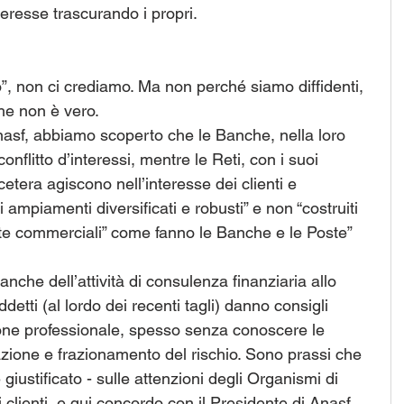
teresse trascurando i propri.
o”, non ci crediamo. Ma non perché siamo diffidenti, 
e non è vero.
nasf, abbiamo scoperto che le Banche, nella loro 
conflitto d’interessi, mentre le Reti, con i suoi 
cetera agiscono nell’interesse dei clienti e 
 ampiamenti diversificati e robusti” e non “costruiti 
e commerciali” come fanno le Banche e le Poste” 
nche dell’attività di consulenza finanziaria allo 
detti (al lordo dei recenti tagli) danno consigli 
one professionale, spesso senza conoscere le 
cazione e frazionamento del rischio. Sono prassi che 
giustificato - sulle attenzioni degli Organismi di 
i clienti, e qui concordo con il Presidente di Anasf, 