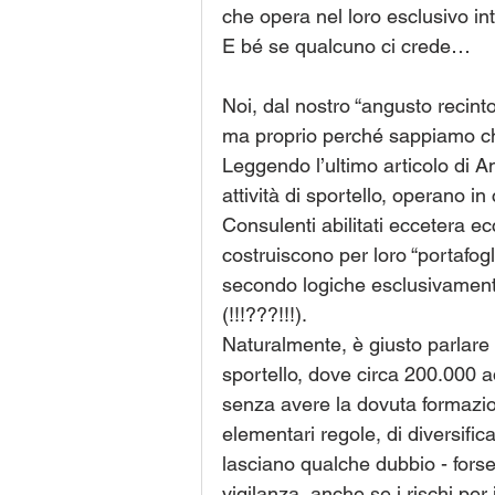
che opera nel loro esclusivo in
E bé se qualcuno ci crede…
Noi, dal nostro “angusto recint
ma proprio perché sappiamo ch
Leggendo l’ultimo articolo di A
attività di sportello, operano in 
Consulenti abilitati eccetera ec
costruiscono per loro “portafogli
secondo logiche esclusivament
(!!!???!!!).
Naturalmente, è giusto parlare a
sportello, dove circa 200.000 ad
senza avere la dovuta formazi
elementari regole, di diversifi
lasciano qualche dubbio - forse 
vigilanza, anche se i rischi per 