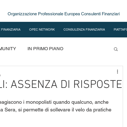
Organizzazione Professionale Europea Consulenti Finanziari
 FINANZIARIA
OPEC NETWORK
CONSULENZA FINANZIARIA
PIATTAF
MUNITY
IN PRIMO PIANO
ORIENTARSI NEI MERCATI
IN EVIDENZA
n
I: ASSENZA DI RISPOSTE
eagiscono i monopolisti quando qualcuno, anche 
a Sera, si permette di sollevare il velo da pratiche 