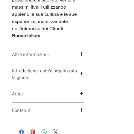
massimi livelli utilizzando 
appieno la sua cultura e le sue 
esperienze, indirizzandole 
nell’interesse dei Clienti.
Buona lettura
Altre informazioni
Formato: 210x297 mm 
Introduzione: com’è organizzata
Brossura fresata - Copertina rigida
la guida.
N° 84 pagine 
Prima sezione
Autori
All’inizio del rapporto di consulenza, 
il Professionista raccoglie una serie 
Federico Marocchi
di informazioni dal Cliente finalizzate 
Contenuti
Tullio Dodero
all’opportuno approfondimento della 
conoscenza e ad acquisire gli 
- Prefazione
elementi fondamentali per definire gli 
Introduzione
obiettivi legati all’investimento. 